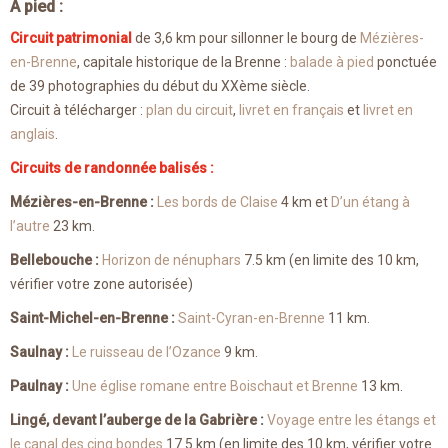
A pied :
Circuit patrimonial
de 3,6 km pour sillonner le bourg de
Mézières-
en-Brenne
, capitale historique de la Brenne :
balade à pied
ponctuée
de 39 photographies du début du XXème siècle.
Circuit à télécharger :
plan du circuit
,
livret en français
et
livret en
anglais
.
Circuits de randonnée balisés :
Mézières-en-Brenne :
Les bords de Claise
4 km et
D’un étang à
l’autre
23 km.
Bellebouche :
Horizon de nénuphars
7.5 km (en limite des 10 km,
vérifier votre zone autorisée)
Saint-Michel-en-Brenne :
Saint-Cyran-en-Brenne
11 km.
Saulnay :
Le ruisseau de l’Ozance
9 km.
Paulnay :
Une église romane entre Boischaut et Brenne
13 km.
Lingé, devant l’auberge de la Gabrière :
Voyage entre les étangs et
le canal des cinq bondes
17.5 km (en limite des 10 km, vérifier votre