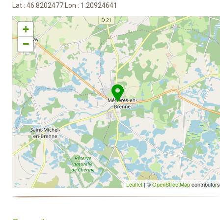
Lat : 46.8202477 Lon : 1.20924641
+
−
Leaflet
| ©
OpenStreetMap
contributors