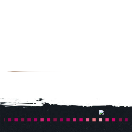
Il ne faut pas s'arrêter au nombre de kilomètres et prévoir la journé
pour parcourir ce magnifique itinéraire qui fait le lien entre
Mézières-en-Brenne, capitale historique de la Brenne et la Maison
du Parc en passant pas des paysages de prairies, bois, landes et
bien sûr étangs.
DÉCOUVRIR EN DÉTAIL