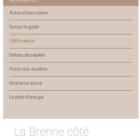
Actus et bons plans
Suivez le guide
100% nature
Délices de papilles
Petits nids douillets
Itinérance douce
Le plein d’énergie
La Brenne côté