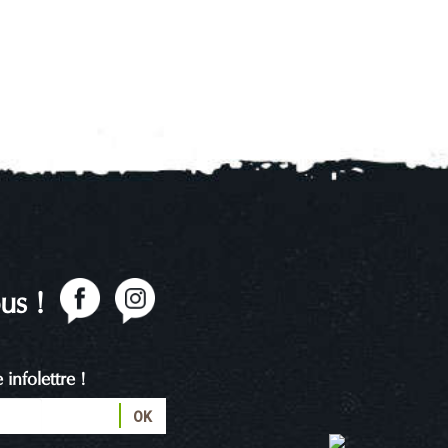
us !
infolettre !