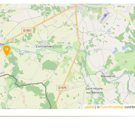
Leaflet
| ©
OpenStreetMap
contrib