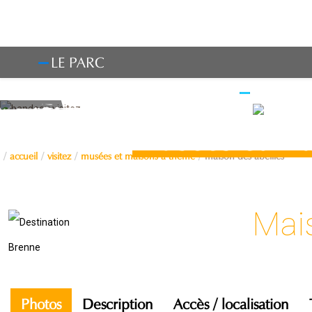
LE PARC
OBSERV
Musées et ma
accueil
visitez
musées et maisons à thème
maison des abeilles
Mais
Photos
Description
Accès / localisation