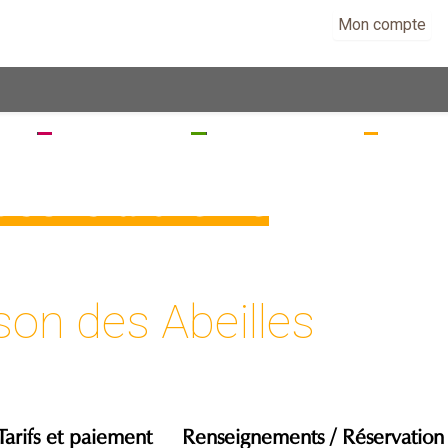
Mon compte
EZ
SÉJOURNEZ
RANDONNEZ
VISITE
isons à thème
on des Abeilles
Tarifs et paiement
Renseignements / Réservation