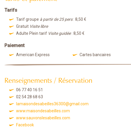
Tarifs
Tarif groupe
à partir de 25 pers
: 8,50 €
Gratuit
Visite libre
Adulte Plein tarif
Visite guidée
: 8,50 €
Paiement
American Express
Cartes bancaires
Renseignements / Réservation
06 77 40 16 51
02 54 28 68 63
lamaisondesabeilles36300@gmail.com
www.maisondesabeilles.com
www.sauvonslesabeilles.com
Facebook