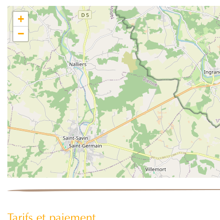
+
−
Tarifs et paiement