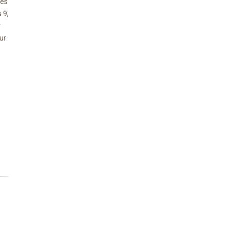
des
 9,
r
ur