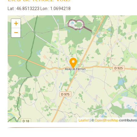
Lat : 46.8513223 Lon : 1.0694218
+
−
Leaflet
| ©
OpenStreetMap
contributors