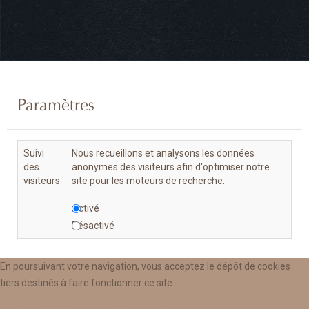
Paramètres
Suivi
Nous recueillons et analysons les données
des
anonymes des visiteurs afin d'optimiser notre
visiteurs
site pour les moteurs de recherche.
Activé
Désactivé
En poursuivant votre navigation, vous acceptez le dépôt de cookies
tiers destinés à faire fonctionner ce site.
Annuler
Enregistrer & Fermer
OK, tout accepter.
Paramètres