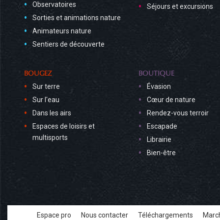
Observatoires
Séjours et excursions
Sorties et animations nature
Animateurs nature
Sentiers de découverte
BOUGEZ
BOUTIQUE
Sur terre
Évasion
Sur l'eau
Cœur de nature
Dans les airs
Rendez-vous terroir
Espaces de loisirs et
Escapade
multisports
Librairie
Bien-être
Espace pro
Nous contacter
Téléchargements
March