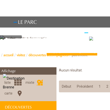
LE PARC
OBSERV
Patrimoine
accueil
visitez
découvertes accompagnées
patrimoine
Aucun résultat.
Affichage
liste
mixte
Début
Précédent
1
2
carte
DÉCOUVERTES