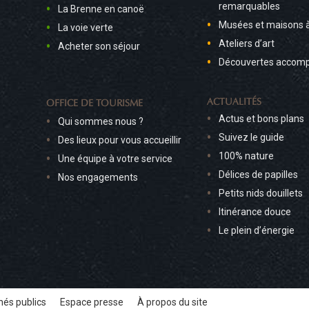
remarquables
La Brenne en canoë
Musées et maisons 
La voie verte
Ateliers d’art
Acheter son séjour
Découvertes accom
ACTUALITÉS
OFFICE DE TOURISME
Actus et bons plans
Qui sommes nous ?
Suivez le guide
Des lieux pour vous accueillir
100% nature
Une équipe à votre service
Délices de papilles
Nos engagements
Petits nids douillets
Itinérance douce
Le plein d’énergie
és publics
Espace presse
À propos du site