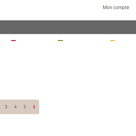
Mon compte
EZ
SÉJOURNEZ
RANDONNEZ
VISITE
3
4
5
6