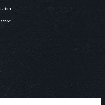
à thème
pagnées