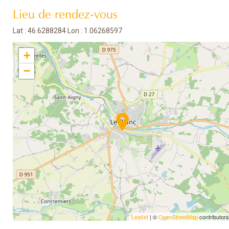
Lieu de rendez-vous
Lat : 46.6288284 Lon : 1.06268597
+
−
Leaflet
| ©
OpenStreetMap
contributors