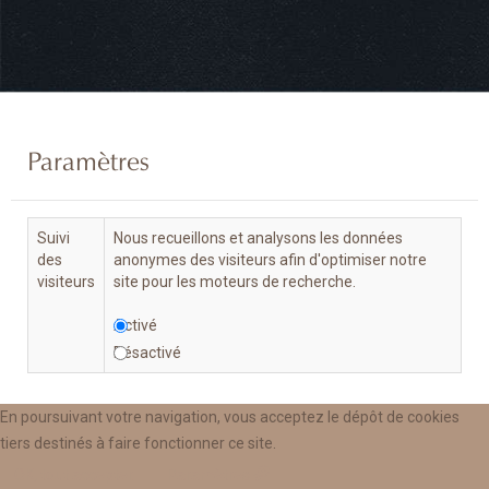
Paramètres
Suivi
Nous recueillons et analysons les données
des
anonymes des visiteurs afin d'optimiser notre
visiteurs
site pour les moteurs de recherche.
Activé
Désactivé
En poursuivant votre navigation, vous acceptez le dépôt de cookies
tiers destinés à faire fonctionner ce site.
Annuler
Enregistrer & Fermer
OK, tout accepter.
Paramètres