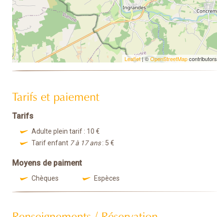
Leaflet
| ©
OpenStreetMap
contributors
Tarifs et paiement
Tarifs
Adulte plein tarif : 10 €
Tarif enfant
7 à 17 ans
: 5 €
Moyens de paiment
Chèques
Espèces
Renseignements / Réservation