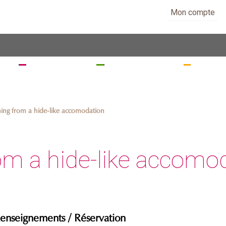
Mon compte
EZ
SÉJOURNEZ
RANDONNEZ
VISITE
ing from a hide-like accomodation
om a hide-like accomo
enseignements / Réservation