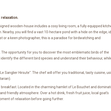
 relaxation.
esigned wooden-house includes a cosy living room, a fully equipped kitch
earby, you will find a vast 10-hectare pond with a hide on the edge, i
st or a keen photographer, this is a paradise for birdwatching and
g. The opportunity for you to discover the most emblematic birds of the
to identify the different bird species and understand their behaviour, whil
Le Sanglier Hirsute". The chef will offer you traditional, tasty cuisine, us
tarian).
try breakfast. Located in the charming hamlet of Le Bouchet and domina
d friendly atmosphere. Over a hot drink, fresh fruit juice, local goat's
oment of relaxation before going further.