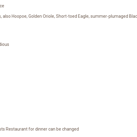
nce
ies, also Hoopoe, Golden Oriole, Short-toed Eagle, summer-plumaged Bla
dious
sts Restaurant for dinner can be changed