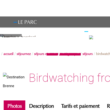
LE PARC
OBSERV
Séjours
accueil
séjournez
séjours et excursions
groupes
séjours
birdwatch
Birdwatching fr
Photos
Description
Tarifs et paiement
R