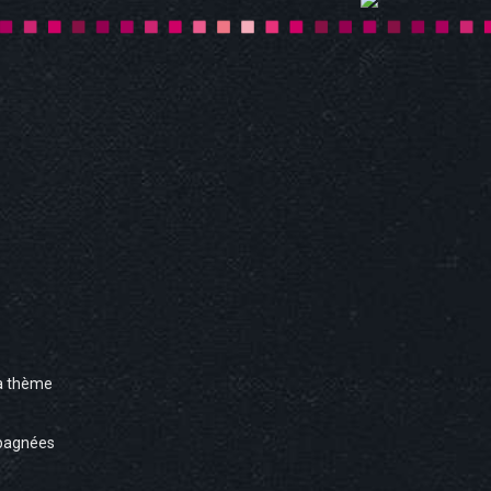
à thème
pagnées