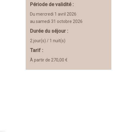
Période de validité :
Du mercredi 1 avril 2026
au samedi 31 octobre 2026
Durée du séjour :
2 jour(s) / 1 nuit(s)
Tarif :
À partir de 270,00 €