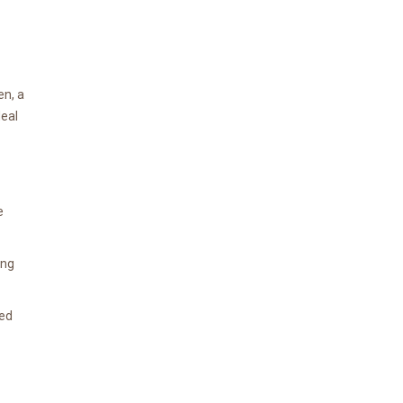
en, a
deal
e
ing
ted