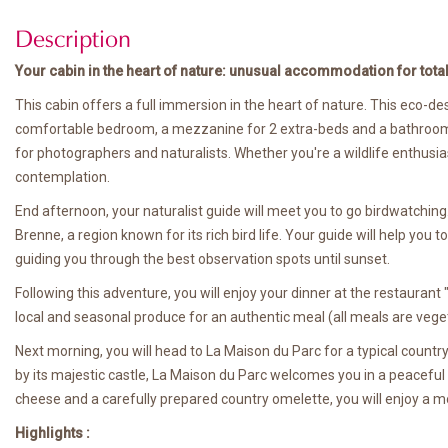
Description
Your cabin in the heart of nature: unusual accommodation for total
This cabin offers a full immersion in the heart of nature. This eco-d
comfortable bedroom, a mezzanine for 2 extra-beds and a bathroom. N
for photographers and naturalists. Whether you're a wildlife enthusia
contemplation.
End afternoon, your naturalist guide will meet you to go birdwatchin
Brenne, a region known for its rich bird life. Your guide will help you 
guiding you through the best observation spots until sunset.
Following this adventure, you will enjoy your dinner at the restaurant "
local and seasonal produce for an authentic meal (all meals are vege
Next morning, you will head to La Maison du Parc for a typical coun
by its majestic castle, La Maison du Parc welcomes you in a peaceful an
cheese and a carefully prepared country omelette, you will enjoy a m
Highlights :