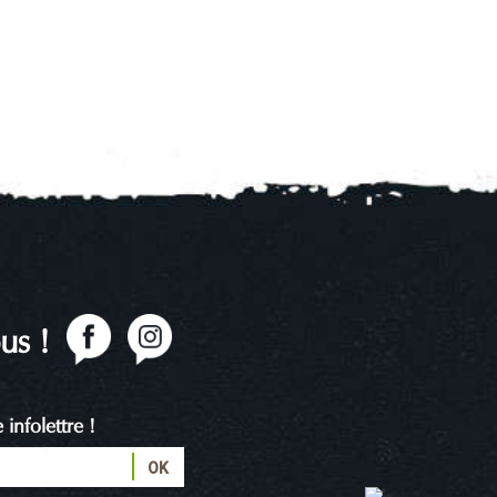
us !
infolettre !