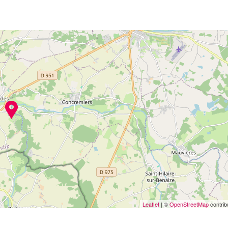
Leaflet
| ©
OpenStreetMap
contrib