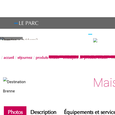
LE PARC
OBSERV
Boutiques de 
accueil
séjournez
produits locaux
boutiques de produits locaux
ma
Mais
Photos
Description
Équipements et servic