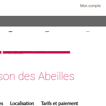
Mon compte
EZ
SÉJOURNEZ
RANDONNEZ
VISITE
produits locaux
ison des abeilles
on des Abeilles
es
Localisation
Tarifs et paiement