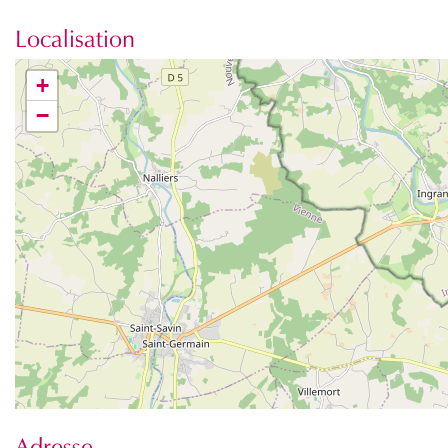
Localisation
+
−
Adresse