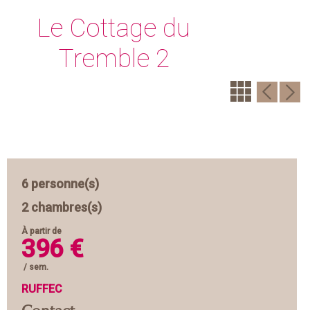
Le Cottage du
Tremble 2
6 personne(s)
2 chambres(s)
À partir de
396 €
/ sem.
RUFFEC
Contact