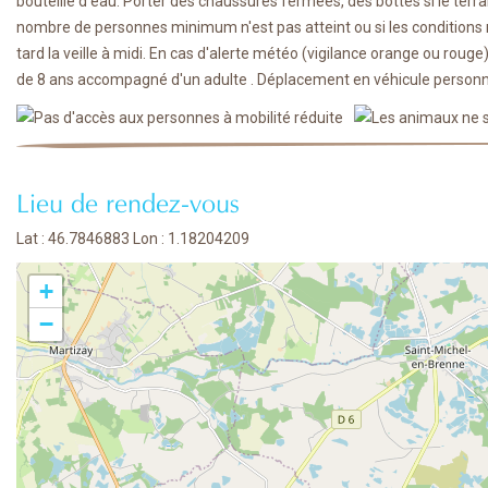
bouteille d'eau. Porter des chaussures fermées, des bottes si le terr
nombre de personnes minimum n'est pas atteint ou si les conditions m
tard la veille à midi. En cas d'alerte météo (vigilance orange ou rouge
de 8 ans accompagné d'un adulte . Déplacement en véhicule personne
Lieu de rendez-vous
Lat : 46.7846883 Lon : 1.18204209
+
−