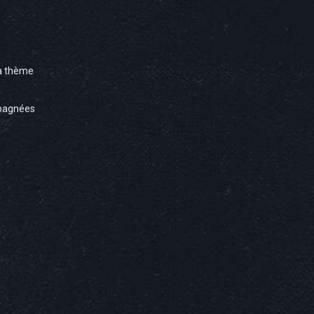
à thème
pagnées