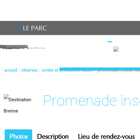
LE PARC
OBSERV
Sorties et an
accueil
observez
sorties et animations nature
promenade insolite su
Promenade inso
Photos
Description
Lieu de rendez-vous