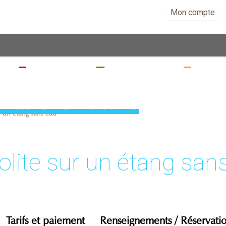
Mon compte
EZ
SÉJOURNEZ
RANDONNEZ
VISITE
imations nature
r un étang sans eau
lite sur un étang san
Tarifs et paiement
Renseignements / Réservati