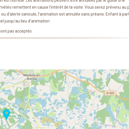
ain est humide. Les animations peuvent être annulées par le guide si le
étéo remettent en cause l'intérêt de la visite. Vous serez prévenu au 
) ou d'alerte canicule, l'animation est annulée sans préavis. Enfant à part
l jusqu'au lieu d'animation.