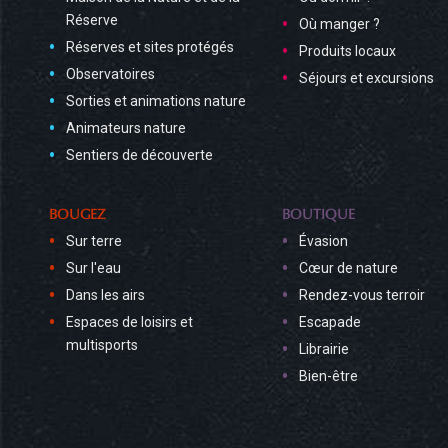
Réserve
Où manger ?
Réserves et sites protégés
Produits locaux
Observatoires
Séjours et excursions
Sorties et animations nature
Animateurs nature
Sentiers de découverte
BOUGEZ
BOUTIQUE
Sur terre
Évasion
Sur l'eau
Cœur de nature
Dans les airs
Rendez-vous terroir
Espaces de loisirs et
Escapade
multisports
Librairie
Bien-être