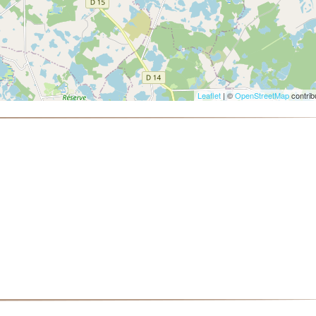
Leaflet
| ©
OpenStreetMap
contrib