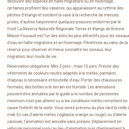
découvrir des espèces en halte migratoire ou en hivernage,
certaines profitent des vasières, qui apparaissent au rythme des
pêches d'étangs et sondent la vase à la recherche de menues
proies, d'autres harponnent quelques poissons endormis par le
froid. La Réserve Naturelle Régionale Terres et étangs de Brenne
Massé-Foucault est l'un des sites les plus attractifs pour les oiseau
d'eau en halte migratoire et en hivernage. Pénétrons au cœur de la
réserve pour observer et mieux connaître les oiseaux, leur
migration, leur mode de vie...
Réservation obligatoire. Mini 3 pers - maxi 15 pers. Prévoir des
vêtements de couleurs neutre adaptés à la météo, pantalon;
chapeau si nécessaire et bouteille d'eau. Porter des chaussures
fermées, des bottes si le terrain est humide. Les animations
peuvent être annulées par le guide si le nombre de personnes
minimum n'est pas atteint ou si les conditions météo remettent en
cause l'intérêt de la visite. Vous serez prévenu au plus tard la veille 
midi. En cas d'alerte météo (vigilance orange ou rouge) ou d'alerte
canicule, l'animation est annulée sans préavis. Déplacement en
véhicule personnel jusqu'au lieu d'animation puis cheminement à