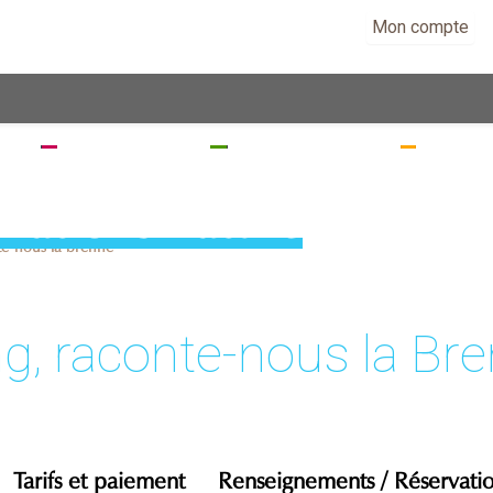
Mon compte
EZ
SÉJOURNEZ
RANDONNEZ
VISITE
imations nature
te-nous la brenne
g, raconte-nous la Br
Tarifs et paiement
Renseignements / Réservati