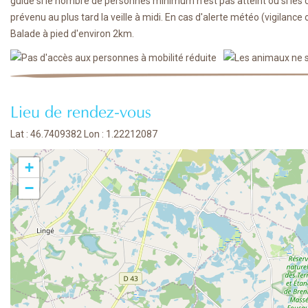
guide si le nombre de personnes minimum n'est pas atteint ou si les c
prévenu au plus tard la veille à midi. En cas d'alerte météo (vigilance
Balade à pied d'environ 2km.
Lieu de rendez-vous
Lat : 46.7409382 Lon : 1.22212087
+
−