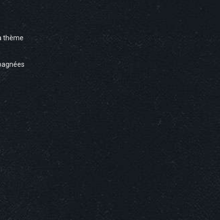
à thème
pagnées