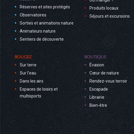
Où manger ?
Réserves et sites protégés
Produits locaux
Observatoires
Séjours et excursions
Sorties et animations nature
Animateurs nature
Sentiers de découverte
BOUGEZ
BOUTIQUE
Sur terre
Évasion
Sur l'eau
Cœur de nature
Dans les airs
Rendez-vous terroir
Espaces de loisirs et
Escapade
multisports
Librairie
Bien-être