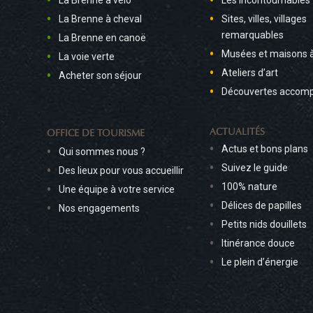
La Brenne à vélo
Les incontournables
La Brenne à cheval
Sites, villes, villages
remarquables
La Brenne en canoë
Musées et maisons 
La voie verte
Ateliers d’art
Acheter son séjour
Découvertes accom
ACTUALITÉS
OFFICE DE TOURISME
Actus et bons plans
Qui sommes nous ?
Suivez le guide
Des lieux pour vous accueillir
100% nature
Une équipe à votre service
Délices de papilles
Nos engagements
Petits nids douillets
Itinérance douce
Le plein d’énergie