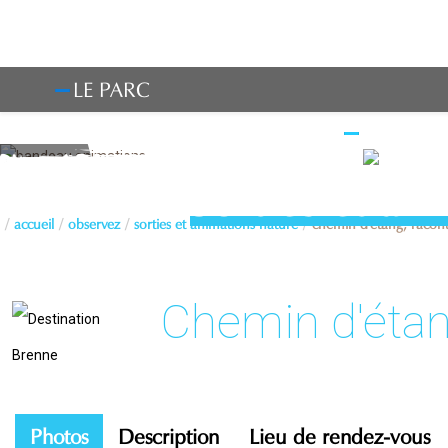
LE PARC
OBSERV
Sorties et an
accueil
observez
sorties et animations nature
chemin d'étang, racon
Chemin d'étan
Photos
Description
Lieu de rendez-vous