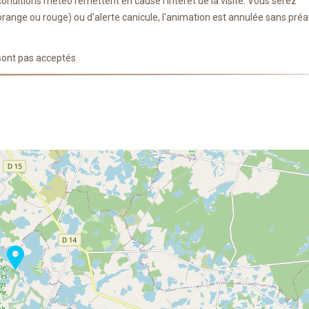
onditions météo remettent en cause l'intérêt de la visite. Vous serez
 orange ou rouge) ou d'alerte canicule, l'animation est annulée sans préa