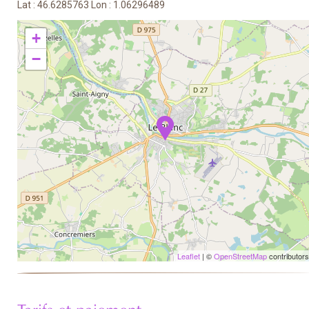
Lat : 46.6285763 Lon : 1.06296489
+
−
Leaflet
| ©
OpenStreetMap
contributors
Tarifs et paiement