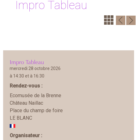
Impro Tableau
Impro Tableau
mercredi 28 octobre 2026
à 14:30 et à 16:30
Rendez-vous :
Ecomusée de la Brenne
Château Naillac
Place du champ de foire
LE BLANC
Organisateur :