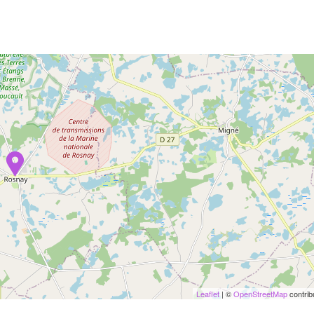
Leaflet
| ©
OpenStreetMap
contrib