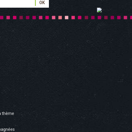
à thème
pagnées