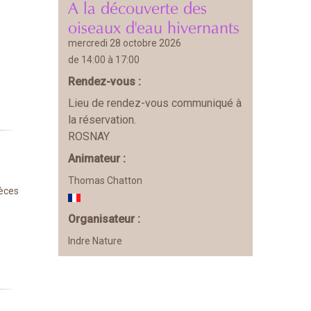
A la découverte des
oiseaux d'eau hivernants
mercredi 28 octobre 2026
de 14:00 à 17:00
Rendez-vous :
Lieu de rendez-vous communiqué à
la réservation.
ROSNAY
Animateur :
Thomas Chatton
pèces
Organisateur :
Indre Nature