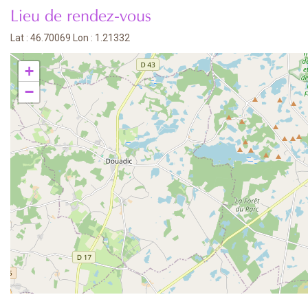
Lieu de rendez-vous
Lat : 46.70069 Lon : 1.21332
+
−