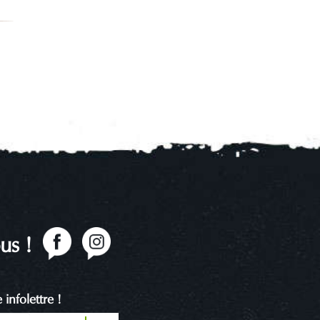
us !
infolettre !