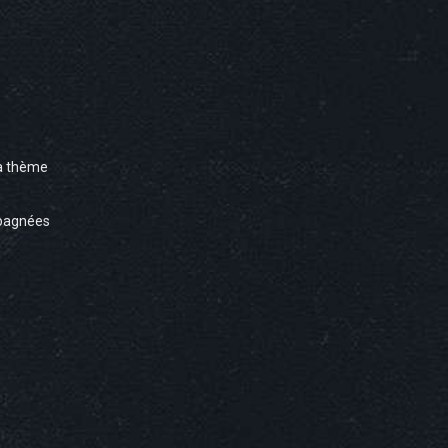
à thème
pagnées