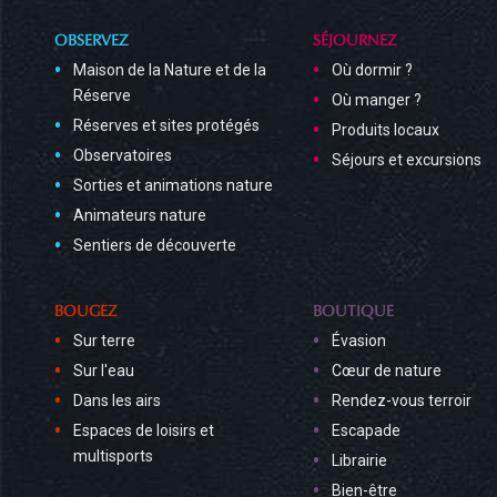
OBSERVEZ
SÉJOURNEZ
Maison de la Nature et de la
Où dormir ?
Réserve
Où manger ?
Réserves et sites protégés
Produits locaux
Observatoires
Séjours et excursions
Sorties et animations nature
Animateurs nature
Sentiers de découverte
BOUGEZ
BOUTIQUE
Sur terre
Évasion
Sur l'eau
Cœur de nature
Dans les airs
Rendez-vous terroir
Espaces de loisirs et
Escapade
multisports
Librairie
Bien-être