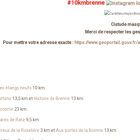
#10kmbrenne
Merci de respecter les ges
Pour mettre votre adresse exacte :
https://www.geoportail.gouv.fr/
 des étangs neufs
10 km.
uttons
13,5 km et
Histoire de Brenne
13 km.
ancosme
23 km.
mares de Ratz
9,5 km.
eux de la Roselière
3 km et
Aux portes de la Brenne
13 km.