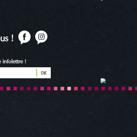
us !
infolettre !