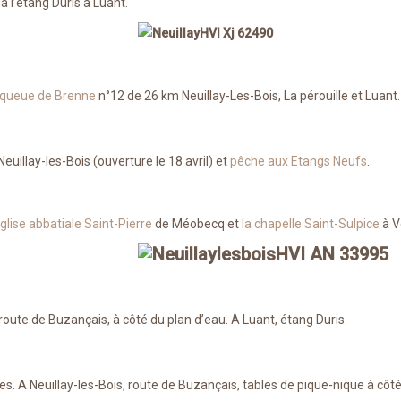
à l’étang Duris à Luant.
 queue de Brenne
n°12 de 26 km Neuillay-Les-Bois, La pérouille et Luant.
Neuillay-les-Bois (ouverture le 18 avril) et
pêche aux Etangs Neufs
.
'église abbatiale Saint-Pierre
de Méobecq et
la chapelle Saint-Sulpice
à V
u route de Buzançais, à côté du plan d’eau. A Luant, étang Duris.
. A Neuillay-les-Bois, route de Buzançais, tables de pique-nique à côté 