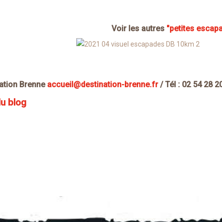
Voir les autres
"petites escap
nation Brenne
accueil@destination-brenne.fr
/ T
él : 02 54 28 
du blog