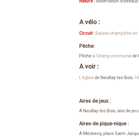
Nature :
observation d’oiseaux 
A vélo :
Circuit :
Balade champêtre en
Pêche:
Pêche
à l’étang communal
de 
A voir :
L'église
de Neuillay-les-Bois
, l
Aires de jeux :
A Neuillay-les-Bois, aire de je
Aires-de pique-nique :
A Méobecq, place Saint-Jacques