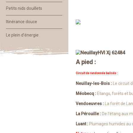
Petits nids douillets
Itinérance douce
Le plein d’énergie
A pied :
Circuit de randonnée balisés :
Neuillay-les-Bois :
Le circuit
Méobecq :
Etangs, forêts et b
Vendoeuvres :
La forêt de L
La Pérouille :
De l’étang aux 
Luant :
Plumages humides au cr