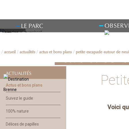
OBSERV
LE PARC
accueil
actualités
actus et bons plans
petite escapade autour de neuil
Actus et bons
ACTUALITÉS
Peti
Actus et bons plans
Suivez le guide
Voici qu
100% nature
Délices de papilles