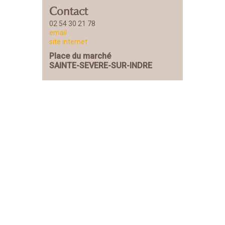
Contact
02 54 30 21 78
email
site internet
Place du marché
SAINTE-SEVERE-SUR-INDRE