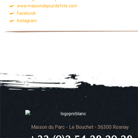
www.maisondejourdefete.com
Facebook
Instagram
Maison du Parc - Le Bouchet - 36300 Rosnay
+33 (0)2 54 28 20 28