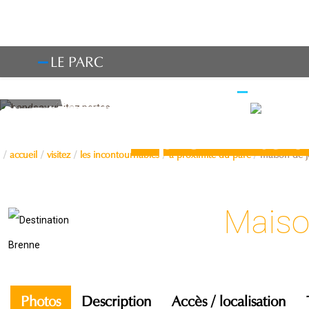
LE PARC
OBSERV
À proximité d
accueil
visitez
les incontournables
à proximité du parc
maison de j
Maiso
Photos
Description
Accès / localisation