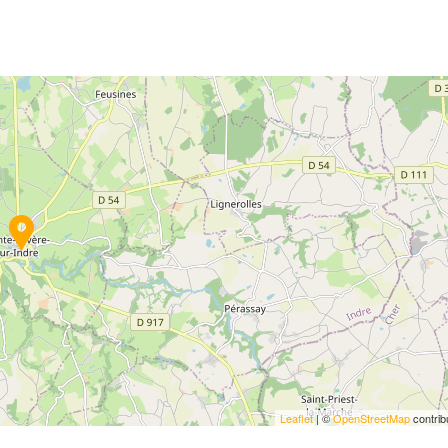
Leaflet
| ©
OpenStreetMap
contrib