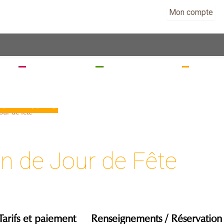
Mon compte
EZ
SÉJOURNEZ
RANDONNEZ
VISITE
u Parc
our de fête
n de Jour de Fête
Tarifs et paiement
Renseignements / Réservation