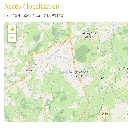
Accès / localisation
Lat : 46.4856427 Lon : 2.0699140
+
−