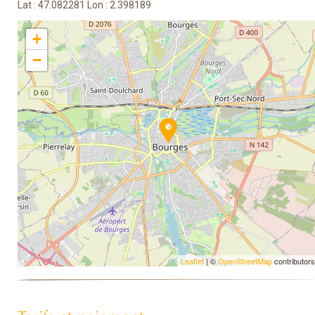
Lat : 47.082281 Lon : 2.398189
+
−
Leaflet
| ©
OpenStreetMap
contributors
Tarifs et paiement