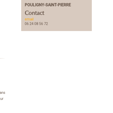
POULIGNY-SAINT-PIERRE
Contact
email
06 24 08 56 72
e
sans
sur