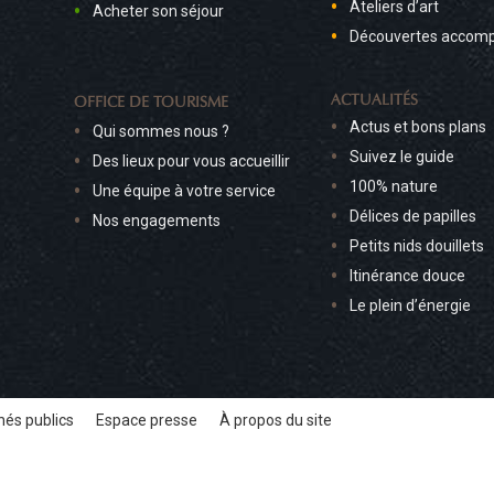
Ateliers d’art
Acheter son séjour
Découvertes accom
ACTUALITÉS
OFFICE DE TOURISME
Actus et bons plans
Qui sommes nous ?
Suivez le guide
Des lieux pour vous accueillir
100% nature
Une équipe à votre service
Délices de papilles
Nos engagements
Petits nids douillets
Itinérance douce
Le plein d’énergie
és publics
Espace presse
À propos du site