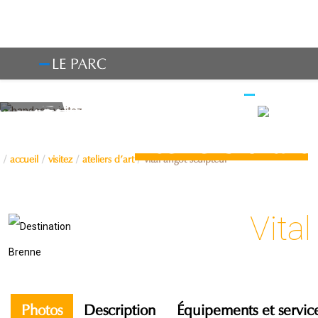
LE PARC
OBSERV
Ateliers d’art
accueil
visitez
ateliers d’art
vital angot sculpteur
Vita
Photos
Description
Équipements et servic