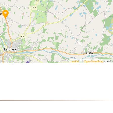
Leaflet
| ©
OpenStreetMap
contrib