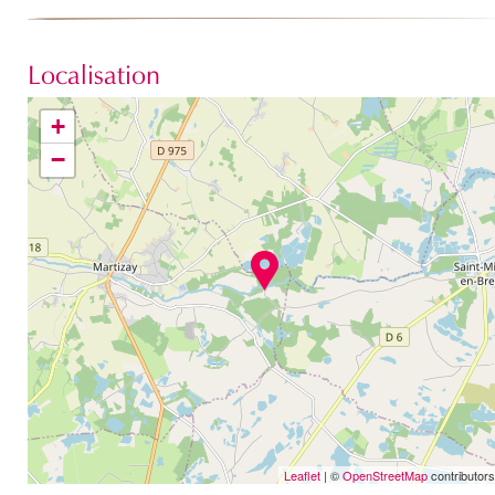
Localisation
+
−
Leaflet
| ©
OpenStreetMap
contributors