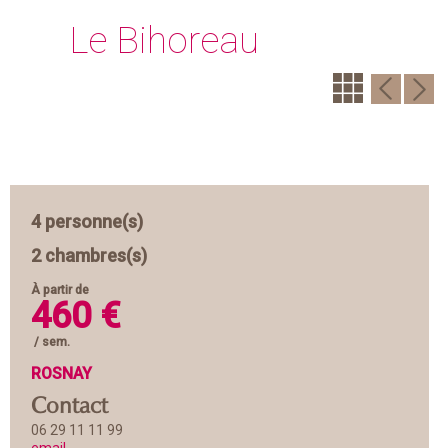
Le Bihoreau
4 personne(s)
2 chambres(s)
À partir de
460 €
/ sem.
ROSNAY
Contact
06 29 11 11 99