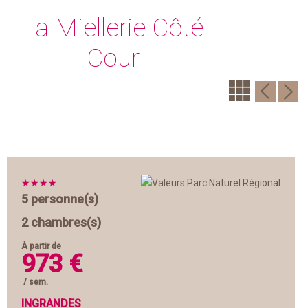
La Miellerie Côté
Cour
★
★
★
★
5 personne(s)
2 chambres(s)
À partir de
973 €
/ sem.
INGRANDES