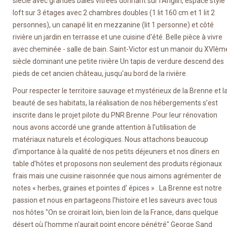
siècle avec grandes baies vitrées donnant sur l'Anglin, espace style
loft sur 3 étages avec 2 chambres doubles (1 lit 160 cm et 1 lit 2
personnes), un canapé lit en mezzanine (lit 1 personne) et côté
rivière un jardin en terrasse et une cuisine d'été. Belle pièce à vivre
avec cheminée - salle de bain. Saint-Victor est un manoir du XVIèm
siècle dominant une petite rivière Un tapis de verdure descend des
pieds de cet ancien château, jusqu'au bord de la rivière.
Pour respecter le territoire sauvage et mystérieux de la Brenne et l
beauté de ses habitats, la réalisation de nos hébergements s’est
inscrite dans le projet pilote du PNR Brenne .Pour leur rénovation
nous avons accordé une grande attention à l’utilisation de
matériaux naturels et écologiques. Nous attachons beaucoup
d’importance à la qualité de nos petits déjeuners et nos dîners en
table d’hôtes et proposons non seulement des produits régionaux
frais mais une cuisine raisonnée que nous aimons agrémenter de
notes « herbes, graines et pointes d’ épices » . La Brenne est notre
passion et nous en partageons l’histoire et les saveurs avec tous
nos hôtes "On se croirait loin, bien loin de la France, dans quelque
désert où l'homme n'aurait point encore pénétré" George Sand