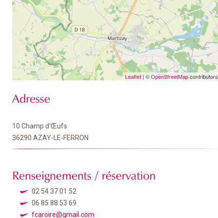
Leaflet
| ©
OpenStreetMap
contributors
Adresse
10 Champ d'Œufs
36290 AZAY-LE-FERRON
Renseignements / réservation
02 54 37 01 52
06 85 88 53 69
fcaroire@gmail.com