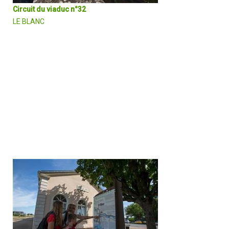
Circuit du viaduc n°32
LE BLANC
Au départ de l’ancien château médiéval de château Naillac,
aujourd’hui espace de valorisation du patrimoine, l'itinéraire rejoint
la Creuse et l'ancienne voie ferrée transformée en Voie Verte. Il
emprunte le viaduc, symbole de l’histoire ferroviaire qui a marqué l
ville du Blanc.
DÉCOUVRIR EN DÉTAIL