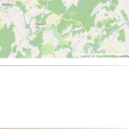
Leaflet
| ©
OpenStreetMap
contrib