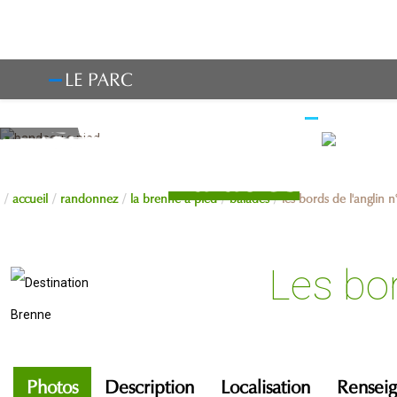
LE PARC
OBSERV
Balades
accueil
randonnez
la brenne à pied
balades
les bords de l'anglin 
Les bor
Photos
Description
Localisation
Rensei