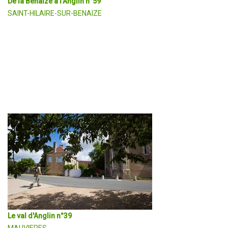
De la Benaize à l'Anglin n°59
SAINT-HILAIRE-SUR-BENAIZE
L'itinéraire quitte la Benaize et le joli bourg de Saint-Hilaire pour rejo
calcaires offrant des abris sous roche. Des châteaux évoque
DÉCOUVRIR EN DÉTAIL
Le val d'Anglin n°39
MAUVIERES