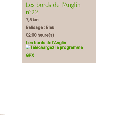
Les bords de l'Anglin
n°22
7,5 km
Balisage : Bleu
02:00 heure(s)
Les bords de l'Anglin
GPX