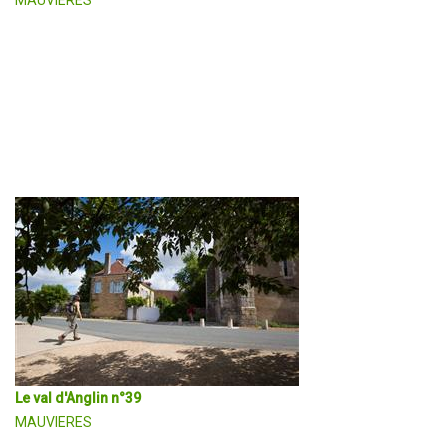
Il faut s'élever quelque peu et quitter le Val d'Anglin pour rejoind
bord de la rivière Anglin offre quant à lui, un point de vue
DÉCOUVRIR EN DÉTAIL
Le val d'Anglin n°39
MAUVIERES