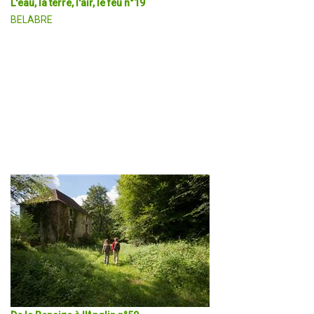
L'eau, la terre, l'air, le feu n°19
BELABRE
Les hommes ont utilisé ces 4 éléments pour des activités artisanal
apportant à Bélâbre une économie prospère jusqu’à la fin du XIXè 
charg
DÉCOUVRIR EN DÉTAIL