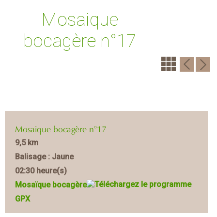
Mosaique
bocagère n°17
Mosaique bocagère n°17
9,5 km
Balisage : Jaune
02:30 heure(s)
Mosaïque bocagère
GPX