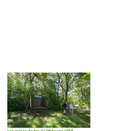
Le circuit offre un relief et des ambiances variés. Il emmène le
randonneur sur des chemins champêtres entre pâtures et bâtisse
imposantes et aborde la forêt de la Luzeraise. La fraicheur et la
luxuriance du fond de vallée en bord de rivière contraste avec
l'ambiance sèche des pelouses calcaires.
DÉCOUVRIR EN DÉTAIL