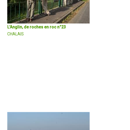
L'Anglin, de roches en roc n°23
CHALAIS
Le circuit offre un relief et des ambiances variés. Il emmène le
randonneur sur des chemins champêtres entre pâtures et bâtisse
imposantes et aborde la forêt de la Luzeraise. La fraicheur et la
luxuriance du fond de vallée en bord de rivière contraste avec
l'ambiance sèche des pelouses calcaires.
DÉCOUVRIR EN DÉTAIL