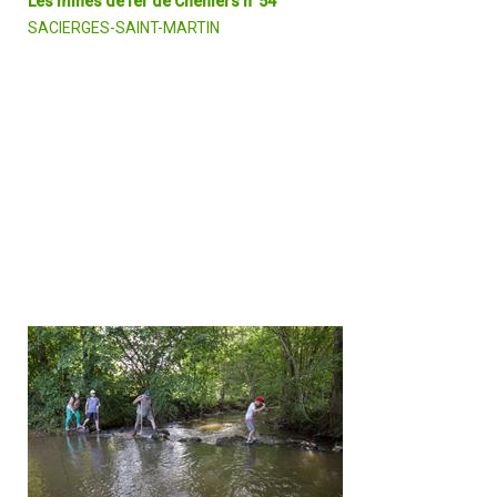
Les mines de fer de Chéniers n°54
SACIERGES-SAINT-MARTIN
Ici, la terre et les maisons sont rouges. Le fer a fait la richesse du
village de Chéniers. Galeries, trous comblés par l'eau, wagonnets,
baraquements, … sont les traces laissées par l’exploitation du
minerai qui date de la Rome Antique. Partez à la découverte de ce
passé minier.
DÉCOUVRIR EN DÉTAIL