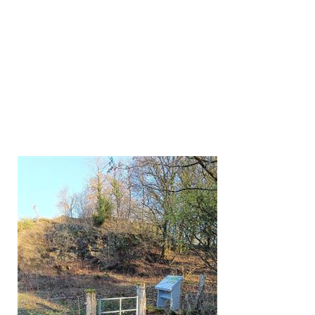
Paysages ouverts et paysages fermés se succèdent au fil de ce
parcours vallonné qui alterne prairies, sous-bois, bouchures et
rivière. Tel un yoyo, la vallée de la Creuse et celle du Brion rythmen
cette randonnée qui s'achève sur une perspective peu commune d
l'église de Oulches.
DÉCOUVRIR EN DÉTAIL