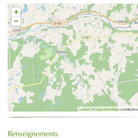
+
−
Leaflet
| ©
OpenStreetMap
contributors
Renseignements