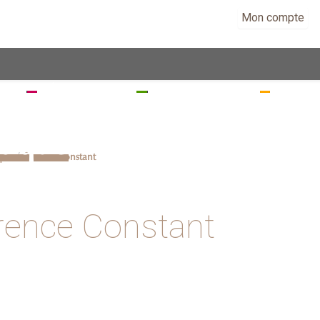
Mon compte
EZ
SÉJOURNEZ
RANDONNEZ
VISITE
stique
ique
florence constant
rence Constant