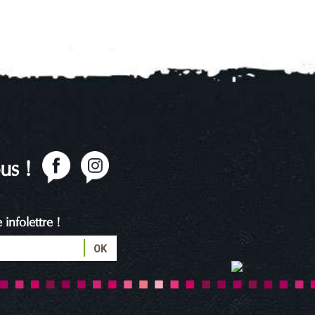
us !
infolettre !