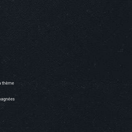
à thème
pagnées