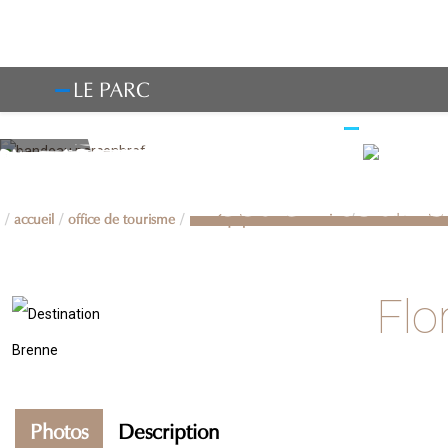
LE PARC
OBSERV
Accueil touri
accueil
office de tourisme
une équipe à votre service
accueil tourist
Flo
Photos
Description