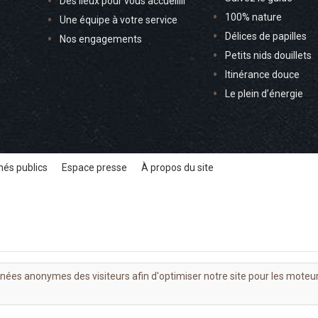
Des lieux pour vous accueillir
100% nature
Une équipe à votre service
Délices de papilles
Nos engagements
Petits nids douillets
Itinérance douce
Le plein d’énergie
és publics
Espace presse
À propos du site
nnées anonymes des visiteurs afin d'optimiser notre site pour les moteu