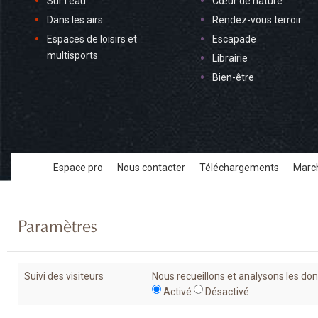
Sur l'eau
Cœur de nature
Dans les airs
Rendez-vous terroir
Espaces de loisirs et
Escapade
multisports
Librairie
Bien-être
Espace pro
Nous contacter
Téléchargements
March
Paramètres
Suivi des visiteurs
Nous recueillons et analysons les do
Activé
Désactivé