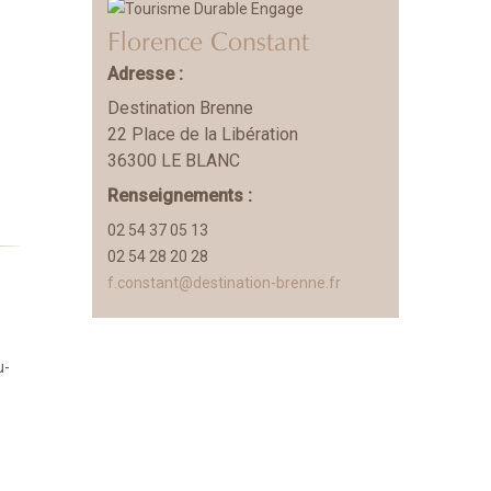
Florence Constant
Adresse :
Destination Brenne
22 Place de la Libération
36300 LE BLANC
Renseignements :
02 54 37 05 13
02 54 28 20 28
f.constant@destination-brenne.fr
u-