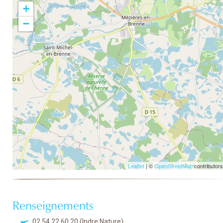
+
−
Leaflet
| ©
OpenStreetMap
contributors
Renseignements
02 54 22 60 20
(Indre Nature)