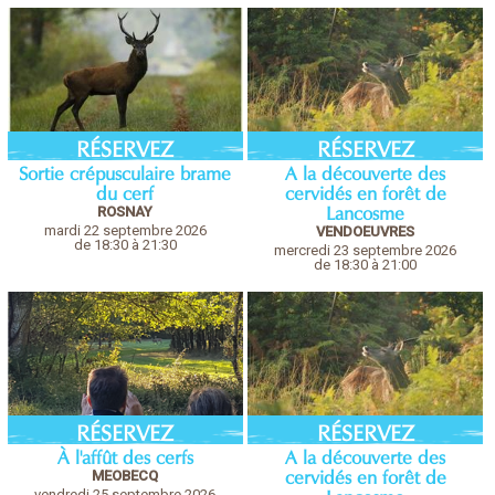
RÉSERVEZ
RÉSERVEZ
Sortie crépusculaire brame
A la découverte des
du cerf
cervidés en forêt de
ROSNAY
Lancosme
mardi 22 septembre 2026
VENDOEUVRES
de 18:30 à 21:30
mercredi 23 septembre 2026
de 18:30 à 21:00
RÉSERVEZ
RÉSERVEZ
À l'affût des cerfs
A la découverte des
MEOBECQ
cervidés en forêt de
vendredi 25 septembre 2026
Lancosme